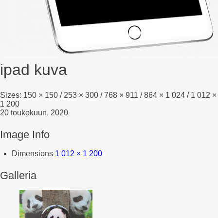
ipad kuva
Sizes:
150 × 150
/
253 × 300
/
768 × 911
/
864 × 1 024
/
1 012 ×
1 200
20 toukokuun, 2020
Image Info
Dimensions
1 012 × 1 200
Galleria