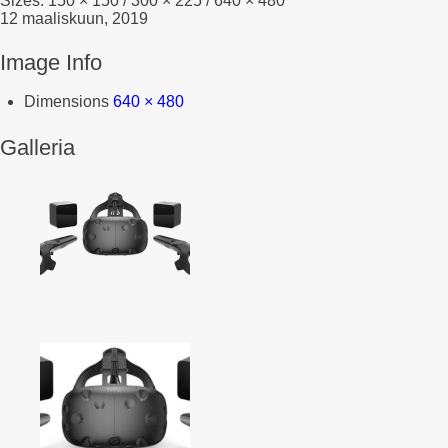
Sizes:
150 × 150
/
300 × 225
/
640 × 480
12 maaliskuun, 2019
Image Info
Dimensions
640 × 480
Galleria